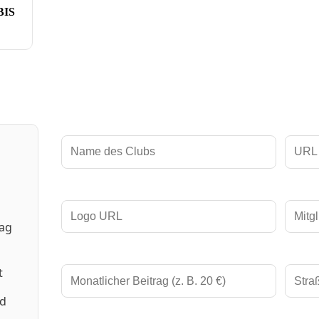
IS
rag
t
nd