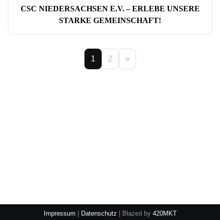
CSC NIEDERSACHSEN E.V. – ERLEBE UNSERE
STARKE GEMEINSCHAFT!
1
2
»
Disclaimer: Bitte beachten Sie, dass die Inhalte dieses Cannabis-Blogs
weder juristisch noch medizinisch geprüft wurden. Wir können keine
Garantie für die Korrektheit und Aktualität der Informationen bieten.
Die Nutzung der bereitgestellten Inhalte erfolgt auf eigene
Verantwortung.
Impressum
|
Datenschutz
| Blazed by
420MKT